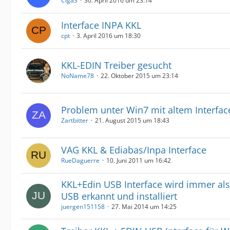
Ciga3
30. April 2016 um 23:14
Interface INPA KKL
cpt
3. April 2016 um 18:30
KKL-EDIN Treiber gesucht
NoName78
22. Oktober 2015 um 23:14
Problem unter Win7 mit altem Interfac
Zartbitter
21. August 2015 um 18:43
VAG KKL & Ediabas/Inpa Interface
RueDaguerre
10. Juni 2011 um 16:42
KKL+Edin USB Interface wird immer al
USB erkannt und installiert
juergen151158
27. Mai 2014 um 14:25