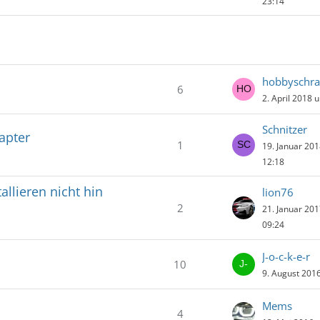
23:14
hobbyschra
6
2. April 2018 
Schnitzer
apter
1
19. Januar 20
12:18
llieren nicht hin
lion76
2
21. Januar 20
09:24
J-o-c-k-e-r
10
9. August 201
Mems
4