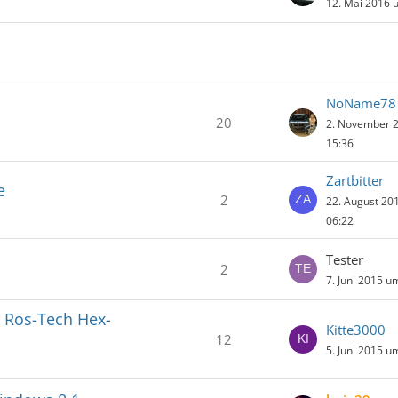
12. Mai 2016 
NoName78
20
2. November 
15:36
Zartbitter
e
2
22. August 20
06:22
Tester
2
7. Juni 2015 u
s Ros-Tech Hex-
Kitte3000
12
5. Juni 2015 u