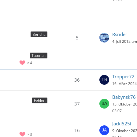
Rsrider
Bericht:
5
4. Juli 2012 u
Tutorial:
4
Tropper72
36
16. März 2024
Babynsk76
Fehler:
37
15. Oktober 2
03:07
Jacki525i
16
9. Oktober 20
3