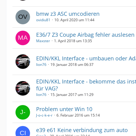
bmw z3 ASC umcodieren
ovidiu81
10. April 2020 um 11:44
E36/7 Z3 Coupe Airbag fehler auslesen
Maxster
1. April 2018 um 13:35
EDIN/KKL Interface - umbauen oder Ad
lion76
19. Januar 2018 um 06:37
EDIN/KKL Interface - bekomme das insta
für VAG?
lion76
15. Januar 2017 um 11:29
Problem unter Win 10
J-o-c-k-e-r
6. Februar 2016 um 15:14
e39 e61 Keine verbindung zum auto