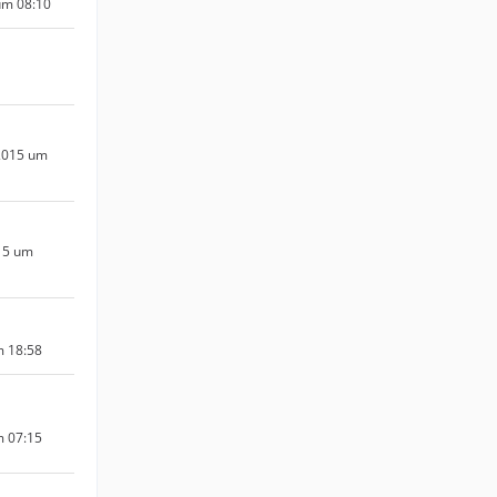
um 08:10
2015 um
15 um
m 18:58
m 07:15