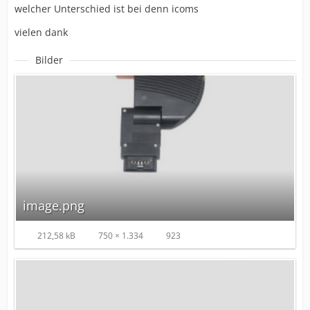
welcher Unterschied ist bei denn icoms
vielen dank
Bilder
image.png
212,58 kB
750 × 1.334
923