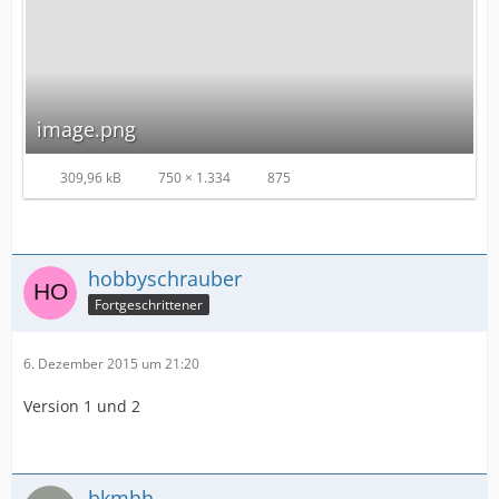
image.png
309,96 kB
750 × 1.334
875
hobbyschrauber
Fortgeschrittener
6. Dezember 2015 um 21:20
Version 1 und 2
bkmhh