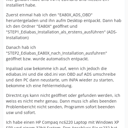
installiert habe.
Zuerst einmal hab ich den "EA80X_ADS_OBD"
heruntergeladen und ihn aufm Desktop entpackt. Dann hab
ich den Ordner "EA80X" geöffnet und
"STEP1_Ediabas_Installation_als_erstens_ausführen" (ADS-
Installation)
Danach hab ich
"STEP2_Ediabas_EA80X_nach_Installation_ausfuhren"
geöffnet bzw. wurde automatisch entpackt.
Inpaload usw bekomme ich auf, wenn ich jedoch die
ediabas.ini und die obd.ini von OBD auf ADS umschreibe
und den PC dann neustarte, um INPA wieder zu starten,
bekomme ich eine Fehlermeldung.
Directnt.sys kann nicht geöffnet oder gefunden werden, ich
weiss es nicht mehr genau. Dann muss ich alles beenden
Problembericht nicht senden, Programm sofort beenden
usw und sofort.
Ich habe einen HP Compaq nc6220 Laptop mit Windows XP
SP3 und einem 32bit System. Den Anschluss für rs232 hat