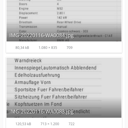
IMG-20220116-WA0084.jpg
80,34 kB
1.080 × 835
709
IMG-20220116-WA0083.jpg
120,53 kB
713 × 1.200
722