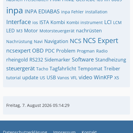
inpa
INPA EDIABAS
inpa Fehler
installation
Interface
LCI
ISTA
Kombi
ios
Kombi instrument
LCM
LED
Motor
nachrüsten
M3
Motorsteuergerät
NCS Expert
NCS
Navigation
Nachrüstung
Navi
ncsexpert
OBD
PDC
Problem
Progman
Radio
Software
rheingold
RS232
Sidemarker
Standheizung
steuergerät
Tagfahrlicht
Tempomat
Treiber
Tacho
video
WinKFP
update
USB
tutorial
US
Vanos
VFL
X5
Freitag, 7. August 2026 05:14:30
Datenschutzerklärung
Impressum
Kontakt