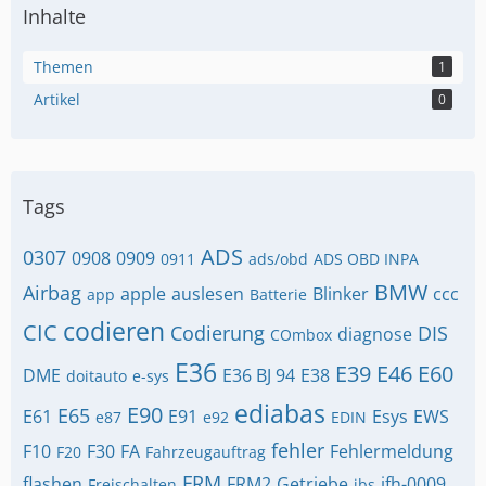
Inhalte
Themen
1
Artikel
0
Tags
ADS
0307
0908
0909
0911
ads/obd
ADS OBD INPA
BMW
Airbag
apple
auslesen
Blinker
ccc
app
Batterie
codieren
CIC
Codierung
DIS
diagnose
COmbox
E36
E39
E46
E60
DME
E36 BJ 94
E38
doitauto
e-sys
ediabas
E90
E65
E61
E91
Esys
EWS
e87
e92
EDIN
fehler
F10
F30
FA
Fehlermeldung
F20
Fahrzeugauftrag
FRM
flashen
FRM2
Getriebe
ifh-0009
Freischalten
ibs