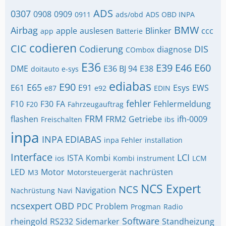
ADS
0307
0908
0909
0911
ads/obd
ADS OBD INPA
BMW
Airbag
apple
auslesen
Blinker
ccc
app
Batterie
codieren
CIC
Codierung
DIS
diagnose
COmbox
E36
E39
E46
E60
DME
E36 BJ 94
E38
doitauto
e-sys
ediabas
E90
E65
E61
E91
Esys
EWS
e87
e92
EDIN
fehler
F10
F30
FA
Fehlermeldung
F20
Fahrzeugauftrag
FRM
flashen
FRM2
Getriebe
ifh-0009
Freischalten
ibs
inpa
INPA EDIABAS
inpa Fehler
installation
Interface
LCI
ISTA
Kombi
ios
Kombi instrument
LCM
LED
Motor
nachrüsten
M3
Motorsteuergerät
NCS Expert
NCS
Navigation
Nachrüstung
Navi
ncsexpert
OBD
PDC
Problem
Progman
Radio
Software
rheingold
RS232
Sidemarker
Standheizung