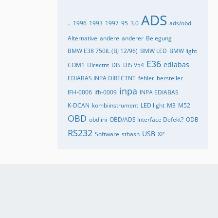
ADS
..
1996
1993
1997
95
3.0
ads/obd
Alternative
andere
anderer
Belegung
BMW E38 750iL (BJ 12/96)
BMW LED
BMW light
E36
ediabas
COM1
Directnt
DIS
DIS V54
EDIABAS INPA DIRECTNT
fehler
hersteller
inpa
IFH-0006
ifh-0009
INPA EDIABAS
K-DCAN
kombiinstrument
LED light
M3
M52
OBD
obd.ini
OBD/ADS Interface Defekt?
ODB
RS232
USB
Software
sthash
XP